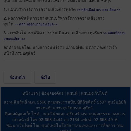
ศูนย์วิจัยและพัฒนาการสัตวแพทย์ภาคตะวันออก จังหวัดชลบุรี
1. แผนบริหารจัดการความเสี่ยงการทุจริต
คลิกเพื่ออ่านรายละเอียด
>>
<<
2. ผลการดำเนินการตามแผนบริหารจัดการความเสี่ยงการ
ทุจริต
คลิกเพื่ออ่านรายละเอียด
>>
<<
3. ภาพอินโฟกราฟฟิค การประเมินความเสี่ยงการทุจริตฯ
คลิกเพื่ออ่าน
>>
รายละเอียด
<<
จัดทำข้อมูลโดย นางสาวจันทร์จิรา แก้วมณีชัย นิติกร กองการเจ้า
หน้าที่ กรมปศุสัตว์
ก่อนหน้า
ต่อไป
หน้าแรก
|
ข้อมูลองค์กร
|
แผนที่
|
แผนผังเว็บไซต์
สงวนลิขสิทธิ์ พ.ศ. 2560 ตามพระราชบัญญัติลิขสิทธิ์ 2537 ศูนย์ปฏิบัติ
การต่อต้านการทุจริตกรมปศุสัตว์
ติดต่อผู้ดูแลเว็บไซต์ : กลุ่มวินัยและเสริมสร้างระบบคุณธรรม กองการ
เจ้าหน้าที่ โทร.02-653-4444 ต่อ 2134 แฟกซ์. 02-653-4916
พัฒนาเว็บไซต์ โดย ศูนย์เทคโนโลยีสารสนเทศและการสื่อสาร กรม
ปศุสัตว์