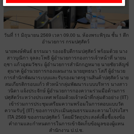
วันที่ 11 มิถุนายน 2569
เวลา 09.00 น. ห้องพระพิรุณ
ชั้น 1 ตึก
อำนวยการ กรมปศุสัตว์
นายพงษ์พันธ์ ธรรมมา รองอธิบดีกรมปศุสัตว์ พร้อมด้วย นาง
สาวบุณิกา จุลละโพธิ ผู้อำนวยการกองการเจ้าหน้าที่ นายน
ฤชา แก้วอุดมวัชระ ผู้อำนวยการสำนักกฎหมาย นายชัยวลัญช์
ตุนาค ผู้อำนวยการกองแผนงาน นายยุทธนา โสภี ผู้อำนวย
การสำนักพัฒนาระบบและรับรองมาตรฐานสินค้าปศุสัตว์ นาย
สมเกียรติกรอบแก้ว หัวหน้ากลุ่มพัฒนาระบบบริหาร นางสาว
วนิดา แจ้งประจักษ์ ผู้อำนวยการกองความร่วมมือด้านการ
ปศุสัตว์ระหว่างประเทศ พร้อมด้วยเจ้าหน้าที่กลุ่มตัวอย่าง (IIT)
เข้าร่วมการประชุมเตรียมความพร้อมในการตอบแบบวัด
ความรับรู้ (IIT) ของการประเมินคุณธรรมและความโปร่งใสฯ
ITA 2569 ของกรมปศุสัตว์ โดยมีวัตถุประสงค์เพื้อชี้แจงข้อ
คำถามและกำหนดการในการเข้าจัดเก็บข้อมูลของผู้แทน
สำนักงาน ป.ป.ช.