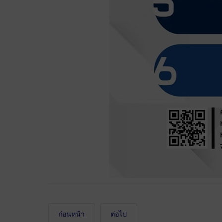
ก่อนหน้า
ต่อไป