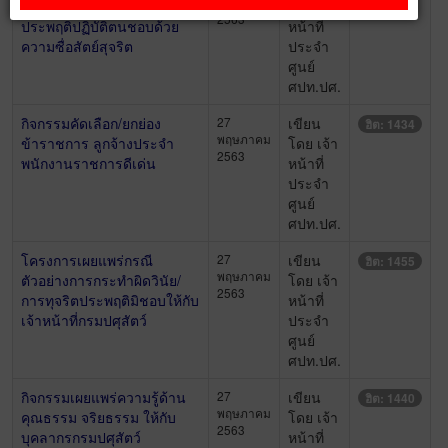
พฤษภาคม
ปศุสัตว์เพื่อยกย่องเป็นผู้
โดย เจ้า
2563
ประพฤติปฏิบัติตนชอบด้วย
หน้าที่
ความซื่อสัตย์สุจริต
ประจำ
ศูนย์
ศปท.ปศ.
กิจกรรมคัดเลือก/ยกย่อง
27
เขียน
ฮิต: 1434
พฤษภาคม
ข้าราชการ ลูกจ้างประจำ
โดย เจ้า
2563
พนักงานราชการดีเด่น
หน้าที่
ประจำ
ศูนย์
ศปท.ปศ.
โครงการเผยแพร่กรณี
27
เขียน
ฮิต: 1455
พฤษภาคม
ตัวอย่างการกระทำผิดวินัย/
โดย เจ้า
2563
การทุจริตประพฤติมิชอบให้กับ
หน้าที่
เจ้าหน้าที่กรมปศุสัตว์
ประจำ
ศูนย์
ศปท.ปศ.
กิจกรรมเผยแพร่ความรู้ด้าน
27
เขียน
ฮิต: 1440
พฤษภาคม
คุณธรรม จริยธรรม ให้กับ
โดย เจ้า
2563
บุคลากรกรมปศุสัตว์
หน้าที่