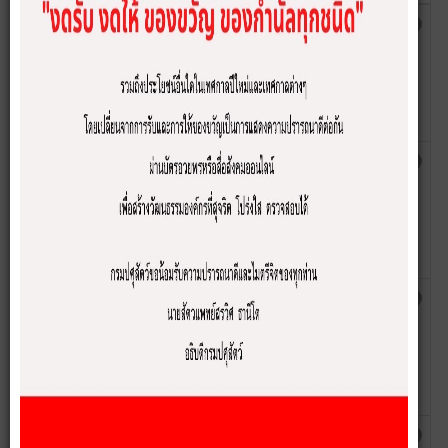
กิจกรรมกำหนดมาตรการใน
27
เขียน
ฮิต: 1500
พฤษภาคม
การป้องกันการทุจริตประพฤติ
โดย เจ้า
2563
มิชอบในกรมปศุสัตว์
หน้าที่
ประจำ
ศูนย์
ศปท.ปศ.
กิจกรรมการป้องกันการทุจริต
27
เขียน
ฮิต: 1495
พฤษภาคม
และผลประโยชน์ทับซ้อนผ่าน
โดย เจ้า
2563
ช่องทางการสื่อสารระหว่าง
หน้าที่
ผู้รับผิดชอบงาน ศปท กรม
ประจำ
ปศุสัตว์ (LINE)
ศูนย์
ศปท.ปศ.
กิจกรรมเสริมสร้างความรู้
27
เขียน
ฮิต: 1428
พฤษภาคม
ด้านการป้องกันการทุจริต
โดย เจ้า
2563
หน้าที่
ประจำ
ศูนย์
ศปท.ปศ.
กิจกรรมคัดเลือกบุคลากรกรม
27
เขียน
ฮิต: 1455