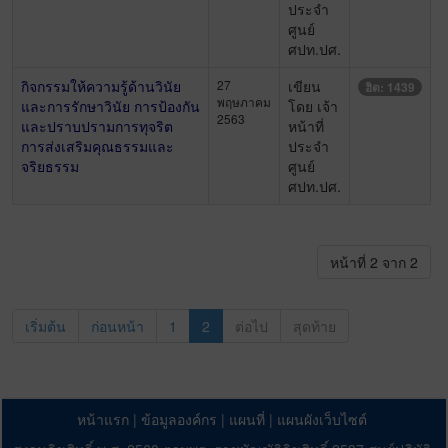
ประจำ
ศูนย์
ศปท.ปศ.
กิจกรรมให้ความรู้ด้านวินัย
27
เขียน
ฮิต: 1439
พฤษภาคม
และการรักษาวินัย การป้องกัน
โดย เจ้า
2563
และปราบปรามการทุจริต
หน้าที่
การส่งเสริมคุณธรรมและ
ประจำ
จริยธรรม
ศูนย์
ศปท.ปศ.
หน้าที่ 2 จาก 2
เริ่มต้น
ก่อนหน้า
1
2
ต่อไป
สุดท้าย
หน้าแรก
|
ข้อมูลองค์กร
|
แผนที่
|
แผนผังเว็บไซต์