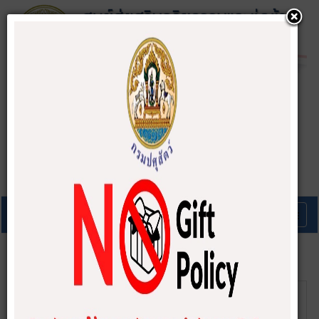
A-
A
A+
แสดง
#
วันเผย
หัวเรื่อง
แพร่
ผู้เขียน
ฮิต